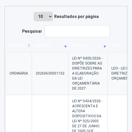
Resultados por página
Pesquisar
EDIÇÃO
CÓDIGO
TITULO
TIPO
LEI Nº 0435/2026 -
DISPÕE SOBRE AS
DIRETRIZES PARA
LDO - LEI DE
ORDINÁRIA
20260630051102
A ELABORAÇÃO
DIRETRIZES
DA LEI
ORÇAMENTÁ
ORÇAMENTÁRIA
DE 2027
LEI Nº 0434/2026 -
ACRESCENTA E
ALTERA
DISPOSITIVOS DA
LEI Nº 025/2005
DE 27 DE JUNHO
DE 2005 QUE