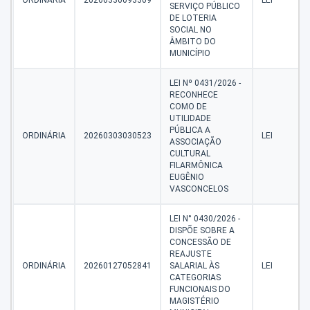
ORDINÁRIA
20260330093309
LEI
SERVIÇO PÚBLICO
DE LOTERIA
SOCIAL NO
ÂMBITO DO
MUNICÍPIO
LEI Nº 0431/2026 -
RECONHECE
COMO DE
UTILIDADE
PÚBLICA A
ORDINÁRIA
20260303030523
LEI
ASSOCIAÇÃO
CULTURAL
FILARMÔNICA
EUGÊNIO
VASCONCELOS
LEI N° 0430/2026 -
DISPÕE SOBRE A
CONCESSÃO DE
REAJUSTE
ORDINÁRIA
20260127052841
SALARIAL ÀS
LEI
CATEGORIAS
FUNCIONAIS DO
MAGISTÉRIO