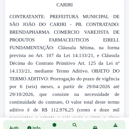
CARIRI
CONTRATANTE: PREFEITURA MUNICIPAL DE
SÃO JOÃO DO CARIRI - PB. CONTRATADO:
BRENDAPHARMA COMERCIO VAREJISTA DE
PRODUTOS FARMACEUTICOS EIRELI.
FUNDAMENTAÇÃO: Cláusula Sétima, na forma
prevista no Art. 107 da Lei 14.133/21, e Cláusula
Décima do Contrato Primitivo Art. 125 da Lei nº
14.133/21, mediante Termo Aditivo. OBJETO DO
TERMO ADITIVO: Prorrogação do prazo de vigência
por 6 (seis) meses, a partir de 29/04/2026 até
29/10/2026, que consiste na necessidade de
continuidade do contrato, O valor total deste termo
aditivo é de R$ 112.976,25 (cento e doze mil
novecentos e setenta e seis reais e vinte e cinco
centavos). DATA DA ASSINATURA: 16 de abril de
Auth
Info