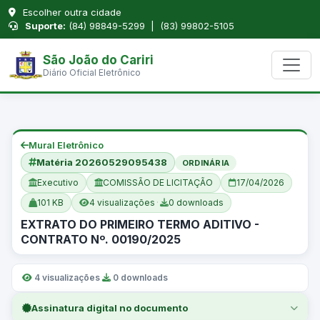
Escolher outra cidade
Suporte:
(84) 98849-5299 | (83) 99802-5105
São João do Cariri
Diário Oficial Eletrônico
Mural Eletrônico
Matéria 20260529095438
ORDINÁRIA
Executivo
COMISSÃO DE LICITAÇÃO
17/04/2026
101 KB
4 visualizações
·
0 downloads
EXTRATO DO PRIMEIRO TERMO ADITIVO -
CONTRATO Nº. 00190/2025
4 visualizações
·
0 downloads
Assinatura digital no documento