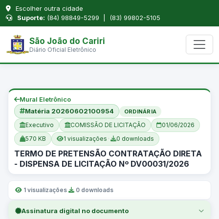
Escolher outra cidade
Suporte:
(84) 98849-5299 | (83) 99802-5105
São João do Cariri
Diário Oficial Eletrônico
Mural Eletrônico
Matéria 20260602100954
ORDINÁRIA
Executivo
COMISSÃO DE LICITAÇÃO
01/06/2026
570 KB
1 visualizações
·
0 downloads
TERMO DE PRETENSÃO CONTRATAÇÃO DIRETA
- DISPENSA DE LICITAÇÃO Nº DV00031/2026
1 visualizações
·
0 downloads
Assinatura digital no documento