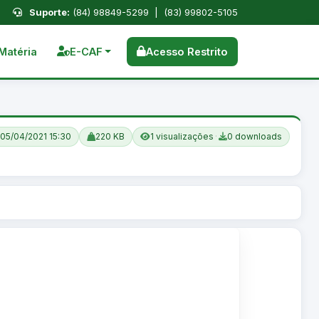
Suporte:
(84) 98849-5299 | (83) 99802-5105
Matéria
E-CAF
Acesso Restrito
05/04/2021 15:30
220 KB
1 visualizações
·
0 downloads