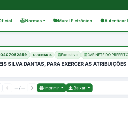
Oficial
Normas
Mural Eletrônico
Autenticar 
210407052859
Executivo
GABINETE DO PREFEIT
ORDINÁRIA
REIS SILVA DANTAS, PARA EXERCER AS ATRIBUIÇÕ
Imprimir
Baixar
— / —