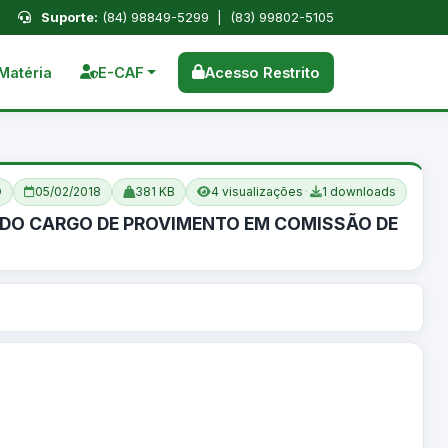
Suporte:
(84) 98849-5299 | (83) 99802-5105
Matéria
E-CAF
Acesso Restrito
O
05/02/2018
381 KB
4 visualizações
·
1 downloads
ES DO CARGO DE PROVIMENTO EM COMISSÃO DE