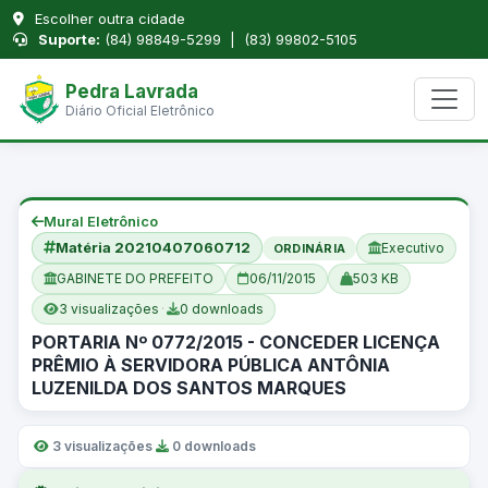
Escolher outra cidade
Suporte:
(84) 98849-5299 | (83) 99802-5105
Pedra Lavrada
Diário Oficial Eletrônico
Mural Eletrônico
Matéria 20210407060712
Executivo
ORDINÁRIA
GABINETE DO PREFEITO
06/11/2015
503 KB
3 visualizações
·
0 downloads
PORTARIA Nº 0772/2015 - CONCEDER LICENÇA
PRÊMIO À SERVIDORA PÚBLICA ANTÔNIA
LUZENILDA DOS SANTOS MARQUES
3 visualizações
·
0 downloads