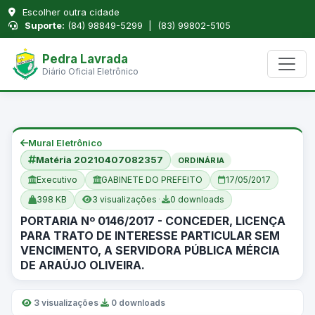
Escolher outra cidade
Suporte:
(84) 98849-5299 | (83) 99802-5105
Pedra Lavrada
Diário Oficial Eletrônico
Mural Eletrônico
Matéria 20210407082357
ORDINÁRIA
Executivo
GABINETE DO PREFEITO
17/05/2017
398 KB
3 visualizações
·
0 downloads
PORTARIA Nº 0146/2017 - CONCEDER, LICENÇA
PARA TRATO DE INTERESSE PARTICULAR SEM
VENCIMENTO, A SERVIDORA PÚBLICA MÉRCIA
DE ARAÚJO OLIVEIRA.
3 visualizações
·
0 downloads