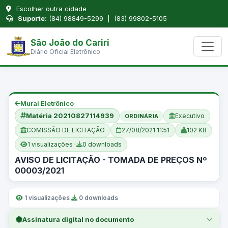
Escolher outra cidade
Suporte:
(84) 98849-5299 | (83) 99802-5105
São João do Cariri
Diário Oficial Eletrônico
Mural Eletrônico
Matéria 20210827114939
Executivo
ORDINÁRIA
COMISSÃO DE LICITAÇÃO
27/08/2021 11:51
102 KB
1 visualizações
·
0 downloads
AVISO DE LICITAÇÃO - TOMADA DE PREÇOS Nº
00003/2021
1 visualizações
·
0 downloads
Assinatura digital no documento