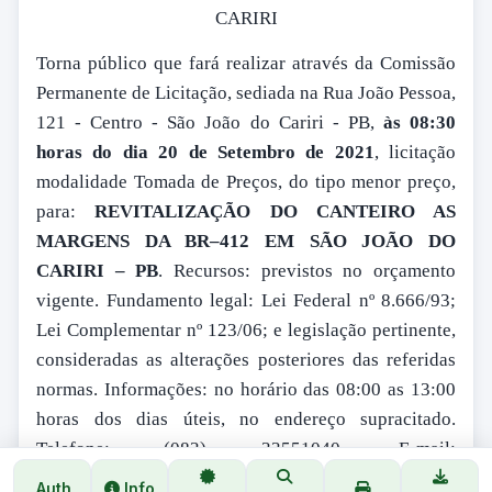
CARIRI
Torna público que fará realizar através da Comissão
Permanente de Licitação, sediada na Rua João Pessoa,
121 - Centro - São João do Cariri - PB,
às 08:30
horas do dia 20 de Setembro de 2021
, licitação
modalidade Tomada de Preços, do tipo menor preço,
para:
REVITALIZAÇÃO DO CANTEIRO AS
MARGENS DA BR–412 EM SÃO JOÃO DO
CARIRI – PB
. Recursos: previstos no orçamento
vigente. Fundamento legal: Lei Federal nº 8.666/93;
Lei Complementar nº 123/06; e legislação pertinente,
consideradas as alterações posteriores das referidas
normas. Informações: no horário das 08:00 as 13:00
horas dos dias úteis, no endereço supracitado.
Telefone: (083) 33551040. E-mail:
licitacao@saojoaodocariri.pb.gov.br
. Edital:
Auth
Info