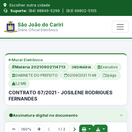
Escolher outra cidade
Suporte:
(84) 98849-5299 | (83) 99802-5105
São João do Cariri
Diário Oficial Eletrônico
Mural Eletrônico
Matéria 20210902114713
Executivo
ORDINÁRIA
GABINETE DO PREFEITO
02/09/2021 11:48
2
págs.
1,2 MB
CONTRATO 67/2021 - JOSILENE RODRIGUES
FERNANDES
Assinatura digital no documento
160%
1 / 2