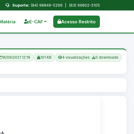
Suporte:
(84) 98849-5299 | (83) 99802-5105
Matéria
E-CAF
Acesso Restrito
16/09/2021 12:19
101 KB
4 visualizações
·
0 downloads
BA