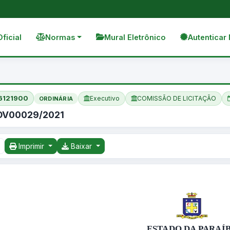
Oficial
Normas
Mural Eletrônico
Autenticar 
16121900
Executivo
COMISSÃO DE LICITAÇÃO
ORDINÁRIA
 DV00029/2021
Imprimir
Baixar
ESTADO DA PARAÍ