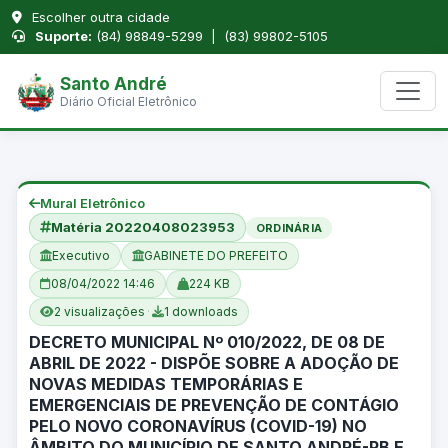
Escolher outra cidade
Suporte:
(84) 98849-5299 | (83) 99802-5105
Santo André
Diário Oficial Eletrônico
Mural Eletrônico
Matéria 20220408023953
ORDINÁRIA
Executivo
GABINETE DO PREFEITO
08/04/2022 14:46
224 KB
2 visualizações
·
1 downloads
DECRETO MUNICIPAL Nº 010/2022, DE 08 DE
ABRIL DE 2022 - DISPÕE SOBRE A ADOÇÃO DE
NOVAS MEDIDAS TEMPORÁRIAS E
EMERGENCIAIS DE PREVENÇÃO DE CONTÁGIO
PELO NOVO CORONAVÍRUS (COVID-19) NO
ÂMBITO DO MUNICÍPIO DE SANTO ANDRÉ-PB E