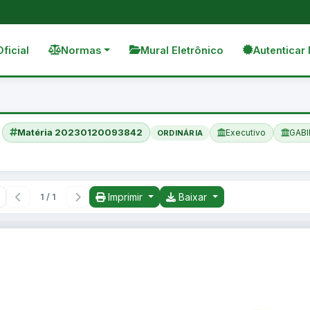
Oficial
Normas
Mural Eletrônico
Autenticar 
Matéria 20230120093842
Executivo
GABI
ORDINÁRIA
Imprimir
Baixar
1 / 1