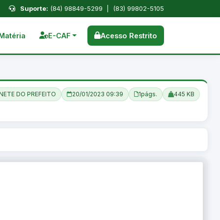
Suporte:
(84) 98849-5299 | (83) 99802-5105
Matéria
E-CAF
Acesso Restrito
NETE DO PREFEITO
20/01/2023 09:39
1
págs.
445 KB