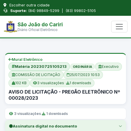
Escolher outra cidade
Suporte:
(84) 98849-5299 | (83) 99802-5105
São João do Cariri
Diário Oficial Eletrônico
Mural Eletrônico
Matéria 20230725105213
Executivo
ORDINÁRIA
COMISSÃO DE LICITAÇÃO
25/07/2023 10:53
102 KB
3 visualizações
·
1 downloads
AVISO DE LICITAÇÃO - PREGÃO ELETRÔNICO Nº
00028/2023
3 visualizações
·
1 downloads
Assinatura digital no documento