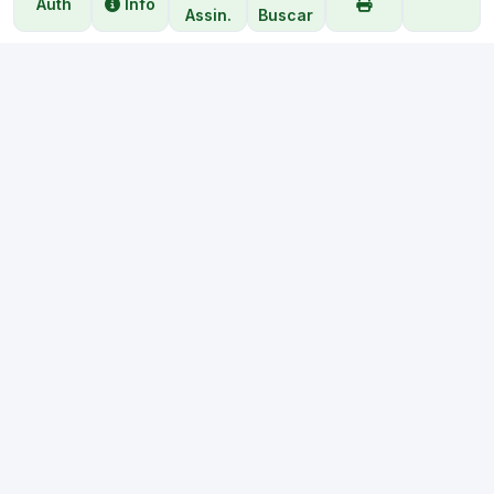
Auth
Info
Assin.
Buscar
LICENCIADO PARA: 2G TECNOLOGIA - CNPJ 09.589.875/0001-45 |