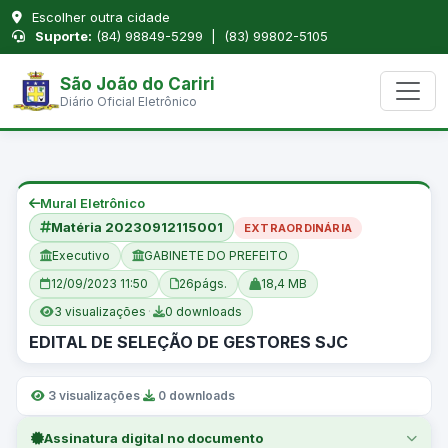
Escolher outra cidade
Suporte:
(84) 98849-5299 | (83) 99802-5105
São João do Cariri
Diário Oficial Eletrônico
Mural Eletrônico
Matéria 20230912115001
EXTRAORDINÁRIA
Executivo
GABINETE DO PREFEITO
12/09/2023 11:50
26
págs.
18,4 MB
3 visualizações
·
0 downloads
EDITAL DE SELEÇÃO DE GESTORES SJC
3 visualizações
·
0 downloads
Assinatura digital no documento