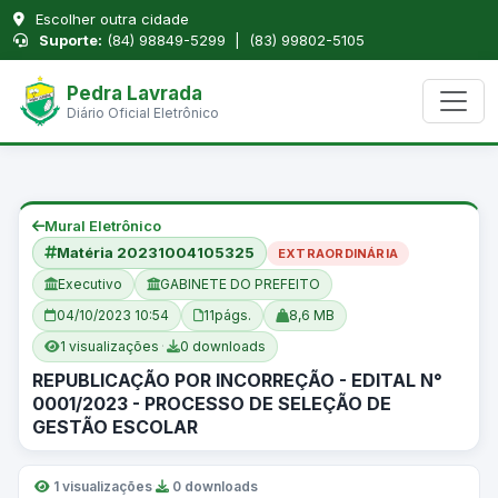
Escolher outra cidade
Suporte:
(84) 98849-5299 | (83) 99802-5105
Pedra Lavrada
Diário Oficial Eletrônico
Mural Eletrônico
Matéria 20231004105325
EXTRAORDINÁRIA
Executivo
GABINETE DO PREFEITO
04/10/2023 10:54
11
págs.
8,6 MB
1 visualizações
·
0 downloads
REPUBLICAÇÃO POR INCORREÇÃO - EDITAL N°
0001/2023 - PROCESSO DE SELEÇÃO DE
GESTÃO ESCOLAR
1 visualizações
·
0 downloads