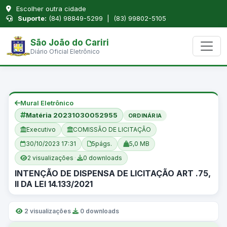
Escolher outra cidade
Suporte:
(84) 98849-5299 | (83) 99802-5105
São João do Cariri
Diário Oficial Eletrônico
Mural Eletrônico
Matéria 20231030052955
ORDINÁRIA
Executivo
COMISSÃO DE LICITAÇÃO
30/10/2023 17:31
5
págs.
5,0 MB
2 visualizações
·
0 downloads
INTENÇÃO DE DISPENSA DE LICITAÇÃO ART .75,
II DA LEI 14.133/2021
2 visualizações
·
0 downloads