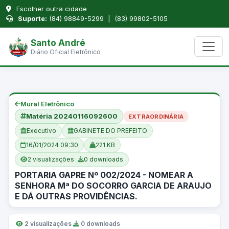
Escolher outra cidade
Suporte:
(84) 98849-5299 | (83) 99802-5105
Santo André
Diário Oficial Eletrônico
Mural Eletrônico
Matéria 20240116092600
EXTRAORDINÁRIA
Executivo
GABINETE DO PREFEITO
16/01/2024 09:30
221 KB
2 visualizações
·
0 downloads
PORTARIA GAPRE Nº 002/2024 - NOMEAR A
SENHORA Mª DO SOCORRO GARCIA DE ARAUJO
E DÁ OUTRAS PROVIDÊNCIAS.
2 visualizações
·
0 downloads