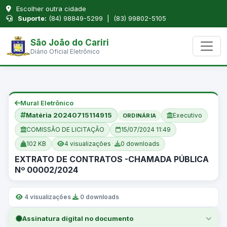
Escolher outra cidade
Suporte:
(84) 98849-5299 | (83) 99802-5105
São João do Cariri
Diário Oficial Eletrônico
Mural Eletrônico
Matéria 20240715114915
Executivo
ORDINÁRIA
COMISSÃO DE LICITAÇÃO
15/07/2024 11:49
102 KB
4 visualizações
·
0 downloads
EXTRATO DE CONTRATOS -CHAMADA PÚBLICA
Nº 00002/2024
4 visualizações
·
0 downloads
Assinatura digital no documento