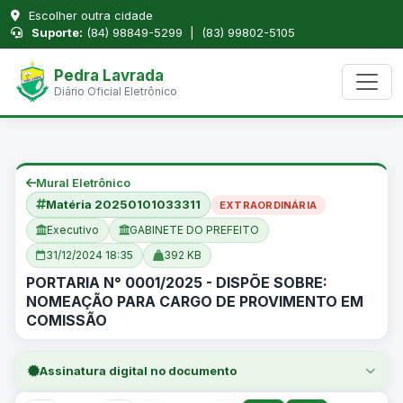
Escolher outra cidade
Suporte:
(84) 98849-5299 | (83) 99802-5105
Pedra Lavrada
Diário Oficial Eletrônico
Mural Eletrônico
Matéria 20250101033311
EXTRAORDINÁRIA
Executivo
GABINETE DO PREFEITO
31/12/2024 18:35
392 KB
PORTARIA N° 0001/2025 - DISPÕE SOBRE:
NOMEAÇÃO PARA CARGO DE PROVIMENTO EM
COMISSÃO
Assinatura digital no documento