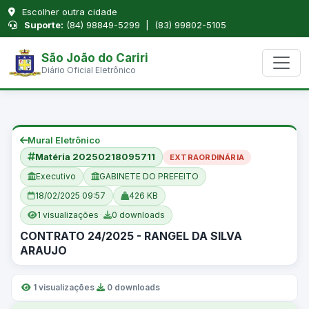
Escolher outra cidade
Suporte:
(84) 98849-5299 | (83) 99802-5105
São João do Cariri
Diário Oficial Eletrônico
Mural Eletrônico
Matéria 20250218095711
EXTRAORDINÁRIA
Executivo
GABINETE DO PREFEITO
18/02/2025 09:57
426 KB
1 visualizações
·
0 downloads
CONTRATO 24/2025 - RANGEL DA SILVA
ARAUJO
1 visualizações
·
0 downloads