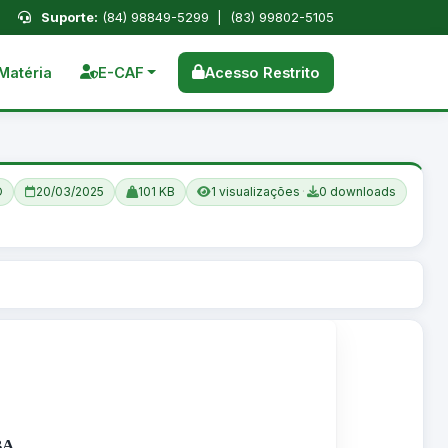
Suporte:
(84) 98849-5299 | (83) 99802-5105
Matéria
E-CAF
Acesso Restrito
O
20/03/2025
101 KB
1 visualizações
·
0 downloads
BA