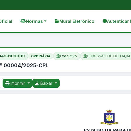
Oficial
Normas
Mural Eletrônico
Autenticar 
50429103009
Executivo
COMISSÃO DE LICITAÇÃ
ORDINÁRIA
Nº 00004/2025-CPL
Imprimir
Baixar
ESTADO DA PARAÍ