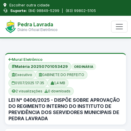
Escolher outra cidade
Suporte:
(84) 98849-5299 | (83) 99802-5105
Pedra Lavrada
Diário Oficial Eletrônico
Mural Eletrônico
Matéria 20250701053429
ORDINÁRIA
Executivo
GABINETE DO PREFEITO
01/07/2025 17:35
1,4 MB
2 visualizações
·
0 downloads
LEI N° 0406/2025 - DISPÕE SOBRE APROVAÇÃO
DO REGIMENTO INTERNO DO INSTITUTO DE
PREVIDÊNCIA DOS SERVIDORES MUNICIPAIS DE
PEDRA LAVRADA