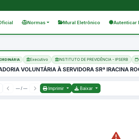
Oficial
Normas
Mural Eletrônico
Autenticar 
Executivo
INSTITUTO DE PREVIDÊNCIA - IPSERB
ORDINÁRIA
ADORIA VOLUNTÁRIA À SERVIDORA SRª IRACINA R
Imprimir
Baixar
— / —