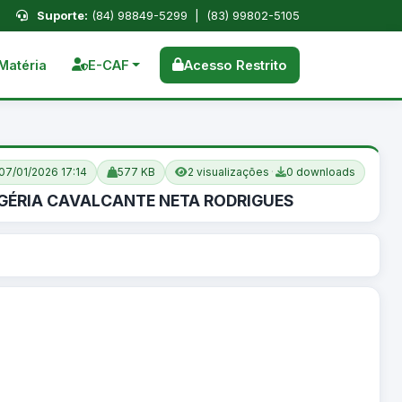
Suporte:
(84) 98849-5299 | (83) 99802-5105
Matéria
E-CAF
Acesso Restrito
07/01/2026 17:14
577 KB
2 visualizações
·
0 downloads
OGÉRIA CAVALCANTE NETA RODRIGUES