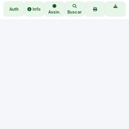
Gabinete da Prefeita Municipal de João Câmara/RN,
Auth
Info
07 de julho de 2026.
Assin.
Buscar
Assinado Eletronicamente
MIRELI DAIARA DE CARVALHO PEREIRA
Secretária Municipal de Administração
AIZE TALIANNE BEZERRA DE SOUZA
Prefeita Municipal