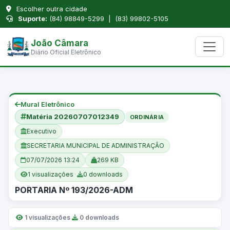
Escolher outra cidade
Suporte:
(84) 98849-5299 | (83) 99802-5105
João Câmara
Diário Oficial Eletrônico
Mural Eletrônico
Matéria 20260707012349
ORDINÁRIA
Executivo
SECRETARIA MUNICIPAL DE ADMINISTRAÇÃO
07/07/2026 13:24
269 KB
1 visualizações
·
0 downloads
PORTARIA Nº 193/2026-ADM
1 visualizações
·
0 downloads