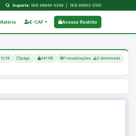
Suporte:
(84) 98849-5299 | (83) 99802-5105
Matéria
E-CAF
Acesso Restrito
 12:29
1
págs.
441 KB
1 visualizações
·
0 downloads