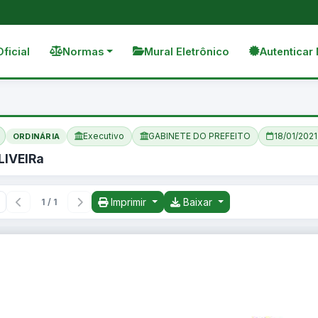
Oficial
Normas
Mural Eletrônico
Autenticar 
Executivo
GABINETE DO PREFEITO
18/01/2021
ORDINÁRIA
LIVEIRa
Imprimir
Baixar
1 / 1