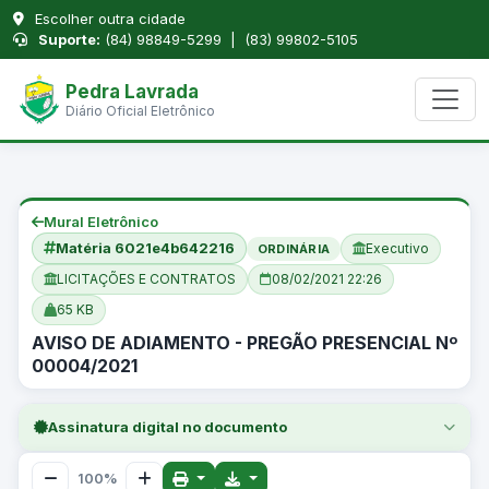
Escolher outra cidade
Suporte:
(84) 98849-5299 | (83) 99802-5105
Pedra Lavrada
Diário Oficial Eletrônico
Mural Eletrônico
Matéria 6021e4b642216
Executivo
ORDINÁRIA
LICITAÇÕES E CONTRATOS
08/02/2021 22:26
65 KB
AVISO DE ADIAMENTO - PREGÃO PRESENCIAL Nº
00004/2021
Assinatura digital no documento
100%