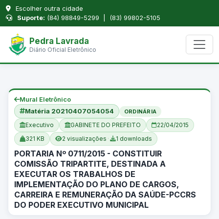
Escolher outra cidade
Suporte:
(84) 98849-5299 | (83) 99802-5105
Pedra Lavrada
Diário Oficial Eletrônico
Mural Eletrônico
Matéria 20210407054054
ORDINÁRIA
Executivo
GABINETE DO PREFEITO
22/04/2015
321 KB
2 visualizações
·
1 downloads
PORTARIA Nº 0711/2015 - CONSTITUIR
COMISSÃO TRIPARTITE, DESTINADA A
EXECUTAR OS TRABALHOS DE
IMPLEMENTAÇÃO DO PLANO DE CARGOS,
CARREIRA E REMUNERAÇÃO DA SAÚDE-PCCRS
DO PODER EXECUTIVO MUNICIPAL