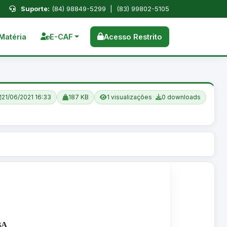
Suporte:
(84) 98849-5299 | (83) 99802-5105
Matéria
E-CAF
Acesso Restrito
21/06/2021 16:33
187 KB
1 visualizações
·
0 downloads
BA