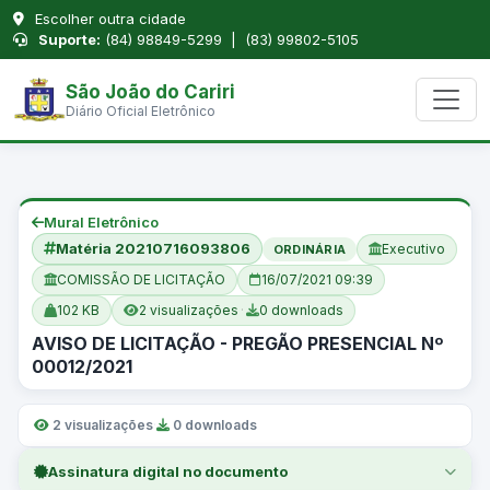
Escolher outra cidade
Suporte:
(84) 98849-5299 | (83) 99802-5105
São João do Cariri
Diário Oficial Eletrônico
Mural Eletrônico
Matéria 20210716093806
Executivo
ORDINÁRIA
COMISSÃO DE LICITAÇÃO
16/07/2021 09:39
102 KB
2 visualizações
·
0 downloads
AVISO DE LICITAÇÃO - PREGÃO PRESENCIAL Nº
00012/2021
2 visualizações
·
0 downloads
Assinatura digital no documento