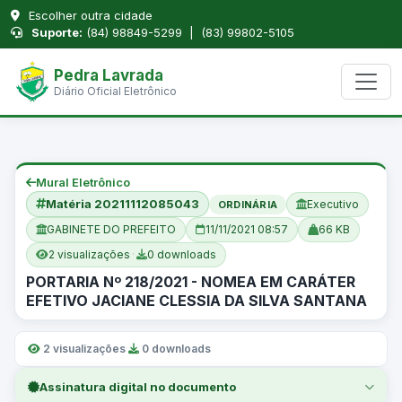
Escolher outra cidade
Suporte:
(84) 98849-5299 | (83) 99802-5105
Pedra Lavrada
Diário Oficial Eletrônico
Mural Eletrônico
Matéria 20211112085043
Executivo
ORDINÁRIA
GABINETE DO PREFEITO
11/11/2021 08:57
66 KB
2 visualizações
·
0 downloads
PORTARIA Nº 218/2021 - NOMEA EM CARÁTER
EFETIVO JACIANE CLESSIA DA SILVA SANTANA
2 visualizações
·
0 downloads
Assinatura digital no documento