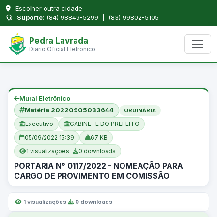
Escolher outra cidade
Suporte:
(84) 98849-5299 | (83) 99802-5105
Pedra Lavrada
Diário Oficial Eletrônico
Mural Eletrônico
Matéria 20220905033644
ORDINÁRIA
Executivo
GABINETE DO PREFEITO
05/09/2022 15:39
67 KB
1 visualizações
·
0 downloads
PORTARIA N° 0117/2022 - NOMEAÇÃO PARA
CARGO DE PROVIMENTO EM COMISSÃO
1 visualizações
·
0 downloads