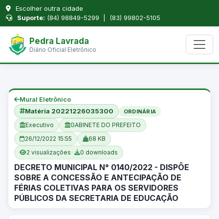
Escolher outra cidade
Suporte:
(84) 98849-5299 | (83) 99802-5105
Pedra Lavrada
Diário Oficial Eletrônico
Mural Eletrônico
Matéria 20221226035300
ORDINÁRIA
Executivo
GABINETE DO PREFEITO
26/12/2022 15:55
68 KB
2 visualizações
·
0 downloads
DECRETO MUNICIPAL N° 0140/2022 - DISPÕE
SOBRE A CONCESSÃO E ANTECIPAÇÃO DE
FÉRIAS COLETIVAS PARA OS SERVIDORES
PÚBLICOS DA SECRETARIA DE EDUCAÇÃO