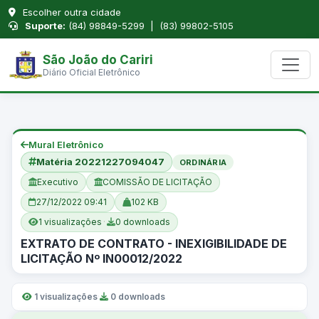
Escolher outra cidade
Suporte:
(84) 98849-5299 | (83) 99802-5105
São João do Cariri
Diário Oficial Eletrônico
Mural Eletrônico
Matéria 20221227094047
ORDINÁRIA
Executivo
COMISSÃO DE LICITAÇÃO
27/12/2022 09:41
102 KB
1 visualizações
·
0 downloads
EXTRATO DE CONTRATO - INEXIGIBILIDADE DE
LICITAÇÃO Nº IN00012/2022
1 visualizações
·
0 downloads