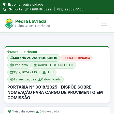
Escolher outra cidade
Suporte:
(84) 98849-5299 | (83) 99802-5105
Pedra Lavrada
Diário Oficial Eletrônico
Mural Eletrônico
Matéria 20250113054516
EXTRAORDINÁRIA
Executivo
GABINETE DO PREFEITO
31/12/2024 21:16
81 KB
1 visualizações
·
0 downloads
PORTARIA N° 0018/2025 - DISPÕE SOBRE
NOMEAÇÃO PARA CARGO DE PROVIMENTO EM
COMISSÃO
1 visualizações
·
0 downloads