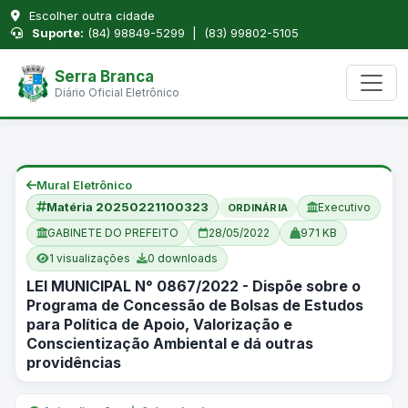
Escolher outra cidade
Suporte:
(84) 98849-5299 | (83) 99802-5105
Serra Branca
Diário Oficial Eletrônico
Mural Eletrônico
Matéria 20250221100323
Executivo
ORDINÁRIA
GABINETE DO PREFEITO
28/05/2022
971 KB
1 visualizações
·
0 downloads
LEI MUNICIPAL N° 0867/2022 - Dispõe sobre o
Programa de Concessão de Bolsas de Estudos
para Política de Apoio, Valorização e
Conscientização Ambiental e dá outras
providências