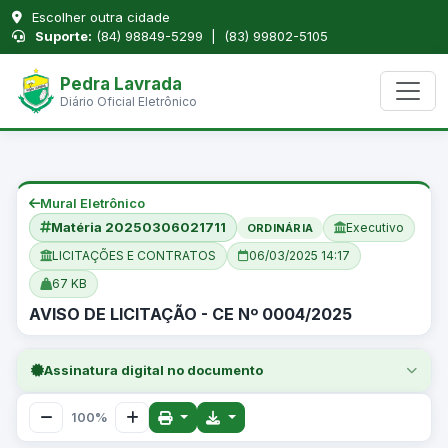
Escolher outra cidade
Suporte:
(84) 98849-5299 | (83) 99802-5105
Pedra Lavrada
Diário Oficial Eletrônico
Mural Eletrônico
Matéria 20250306021711
Executivo
ORDINÁRIA
LICITAÇÕES E CONTRATOS
06/03/2025 14:17
67 KB
AVISO DE LICITAÇÃO - CE Nº 0004/2025
Assinatura digital no documento
100%