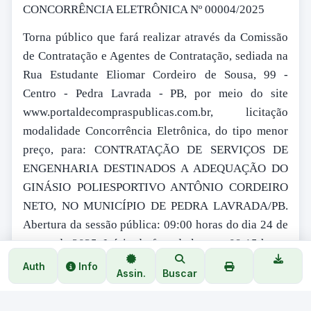
CONCORRÊNCIA ELETRÔNICA Nº 00004/2025
Torna público que fará realizar através da Comissão
de Contratação e Agentes de Contratação, sediada na
Rua Estudante Eliomar Cordeiro de Sousa, 99 -
Centro - Pedra Lavrada - PB, por meio do site
www.portaldecompraspublicas.com.br, licitação
modalidade Concorrência Eletrônica, do tipo menor
preço, para: CONTRATAÇÃO DE SERVIÇOS DE
ENGENHARIA DESTINADOS A ADEQUAÇÃO DO
GINÁSIO POLIESPORTIVO ANTÔNIO CORDEIRO
NETO, NO MUNICÍPIO DE PEDRA LAVRADA/PB.
Abertura da sessão pública: 09:00 horas do dia 24 de
março de 2025. Início da fase de lances: 09:15 horas
do dia 24 de fevereiro de 2025. Referência: horário
Auth
Info
Assin.
Buscar
de Brasília - DF. Recursos: CONVÊNIO -
CONTRATO DE REPASSE 1096182-58 – SICONV: