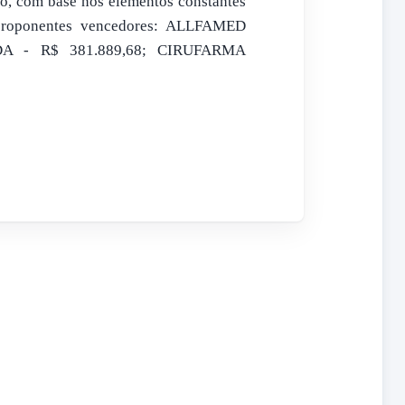
 com base nos elementos constantes
 proponentes vencedores: ALLFAMED
 - R$ 381.889,68; CIRUFARMA