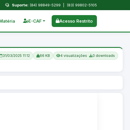
Suporte:
(84) 98849-5299 | (83) 99802-5105
Matéria
E-CAF
Acesso Restrito
31/03/2025 11:12
66 KB
4 visualizações
·
0 downloads