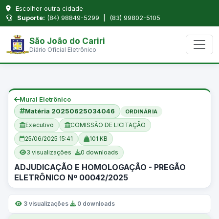
Escolher outra cidade
Suporte:
(84) 98849-5299 | (83) 99802-5105
São João do Cariri
Diário Oficial Eletrônico
Mural Eletrônico
Matéria 20250625034046
ORDINÁRIA
Executivo
COMISSÃO DE LICITAÇÃO
25/06/2025 15:41
101 KB
3 visualizações
·
0 downloads
ADJUDICAÇÃO E HOMOLOGAÇÃO - PREGÃO
ELETRÔNICO Nº 00042/2025
3 visualizações
·
0 downloads