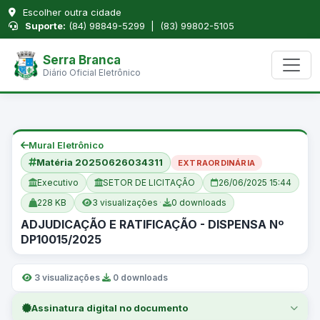
Escolher outra cidade
Suporte:
(84) 98849-5299 | (83) 99802-5105
Serra Branca
Diário Oficial Eletrônico
Mural Eletrônico
Matéria 20250626034311
EXTRAORDINÁRIA
Executivo
SETOR DE LICITAÇÃO
26/06/2025 15:44
228 KB
3 visualizações
·
0 downloads
ADJUDICAÇÃO E RATIFICAÇÃO - DISPENSA Nº
DP10015/2025
3 visualizações
·
0 downloads
Assinatura digital no documento