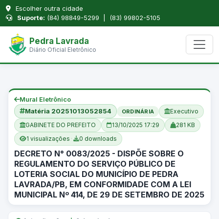
Escolher outra cidade
Suporte:
(84) 98849-5299 | (83) 99802-5105
Pedra Lavrada
Diário Oficial Eletrônico
Mural Eletrônico
Matéria 20251013052854
Executivo
ORDINÁRIA
GABINETE DO PREFEITO
13/10/2025 17:29
281 KB
1 visualizações
·
0 downloads
DECRETO N° 0083/2025 - DISPÕE SOBRE O
REGULAMENTO DO SERVIÇO PÚBLICO DE
LOTERIA SOCIAL DO MUNICÍPIO DE PEDRA
LAVRADA/PB, EM CONFORMIDADE COM A LEI
MUNICIPAL Nº 414, DE 29 DE SETEMBRO DE 2025