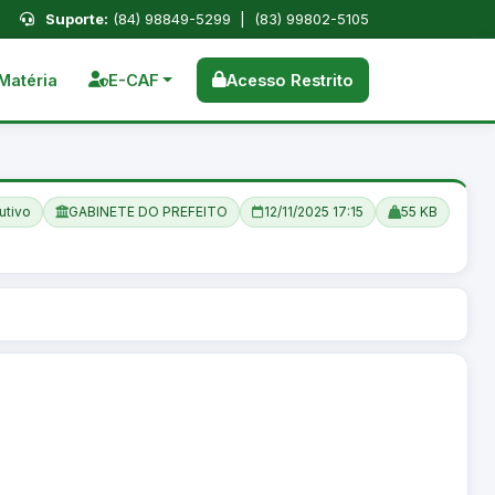
Suporte:
(84) 98849-5299 | (83) 99802-5105
Matéria
E-CAF
Acesso Restrito
utivo
GABINETE DO PREFEITO
12/11/2025 17:15
55 KB