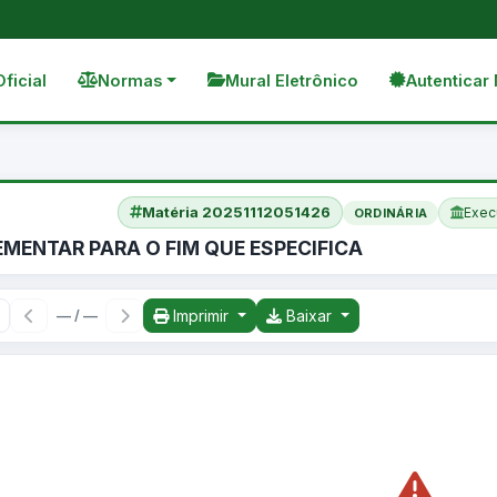
Oficial
Normas
Mural Eletrônico
Autenticar 
Matéria 20251112051426
Exec
ORDINÁRIA
EMENTAR PARA O FIM QUE ESPECIFICA
Imprimir
Baixar
— / —