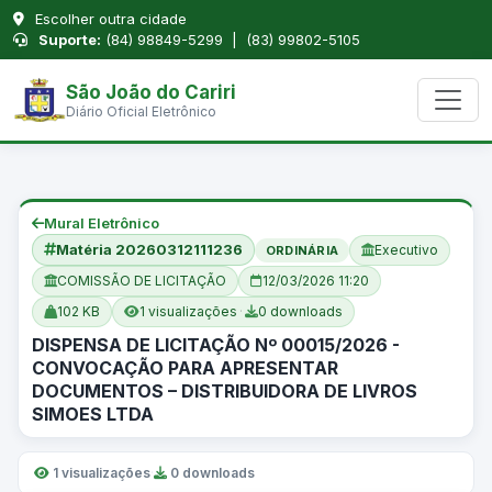
Escolher outra cidade
Suporte:
(84) 98849-5299 | (83) 99802-5105
São João do Cariri
Diário Oficial Eletrônico
Mural Eletrônico
Matéria 20260312111236
Executivo
ORDINÁRIA
COMISSÃO DE LICITAÇÃO
12/03/2026 11:20
102 KB
1 visualizações
·
0 downloads
DISPENSA DE LICITAÇÃO Nº 00015/2026 -
CONVOCAÇÃO PARA APRESENTAR
DOCUMENTOS – DISTRIBUIDORA DE LIVROS
SIMOES LTDA
1 visualizações
·
0 downloads