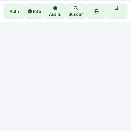
de intenção de dispensa. INFORMAÇÕES: na sede da
Auth
Info
Assin.
Buscar
CPL, Rua João Pessoa, 121 - Centro - São João do
Cariri - PB, no horário das 08:00 as 13:30 horas dos
dias úteis. Telefone: (083) 99830-0665.
São João do Cariri - PB, 12 de Março de 2026.
JOSEILMA DE SOUZA SILVA – Agente de
Contratação
LICENCIADO PARA: 2G TECNOLOGIA - CNPJ 09.589.875/0001-45 |
LAL SOLUÇÕES - CNPJ 23.107.540/0001-74
© Copyright
Lhsystem
2026 · Desenvolvido por
Luiz Miguel