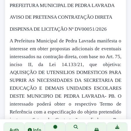
PREFEITURA MUNICIPAL DE PEDRA LAVRADA
AVISO DE PRETENSA CONTRATAÇÃO DIRETA
DISPENSA DE LICITAÇÃO Nº DV00051/2026
A Prefeitura Municipal de Pedra Lavrada manifesta o
interesse em obter propostas adicionais de eventuais
interessados na contração direta, com base no Art. 75,
inciso II, da Lei 14.133/21, que objetiva:
AQUISIÇÃO DE UTENSILIOS DOMESTICOS PARA
SUPRIR AS NECESSIDADES DA SECRETARIA DE
EDUCAÇÃO E DEMAIS UNIDADES ESCOLARES
DESTE MUNICIPIO DE PEDRA LAVRADA- PB. O
interessado poderá obter o respectivo Termo de
Referência com a especificação do objeto pretendido
junto ao Setor de Contratação, sediado na Rua
Estudante Eliomar Cordeiro de Sousa, 99 - Centro -
Auth
Info