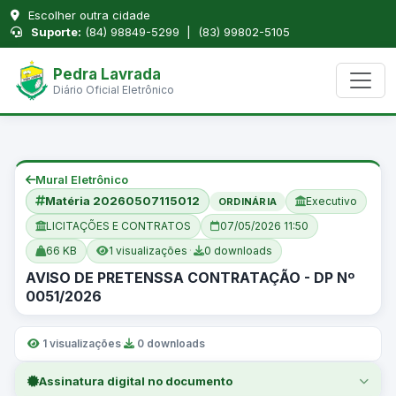
Escolher outra cidade
Suporte:
(84) 98849-5299 | (83) 99802-5105
Pedra Lavrada
Diário Oficial Eletrônico
Mural Eletrônico
Matéria 20260507115012
Executivo
ORDINÁRIA
LICITAÇÕES E CONTRATOS
07/05/2026 11:50
66 KB
1 visualizações
·
0 downloads
AVISO DE PRETENSSA CONTRATAÇÃO - DP Nº
0051/2026
1 visualizações
·
0 downloads
Assinatura digital no documento