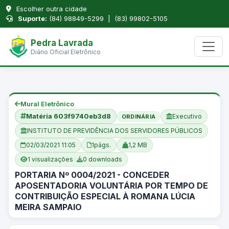
Escolher outra cidade
Suporte:
(84) 98849-5299 | (83) 99802-5105
Pedra Lavrada
Diário Oficial Eletrônico
Mural Eletrônico
Matéria 603f9740eb3d8
Executivo
ORDINÁRIA
INSTITUTO DE PREVIDÊNCIA DOS SERVIDORES PÚBLICOS
02/03/2021 11:05
1
págs.
1,2 MB
1 visualizações
·
0 downloads
PORTARIA Nº 0004/2021 - CONCEDER
APOSENTADORIA VOLUNTÁRIA POR TEMPO DE
CONTRIBUIÇÃO ESPECIAL À ROMANA LÚCIA
MEIRA SAMPAIO